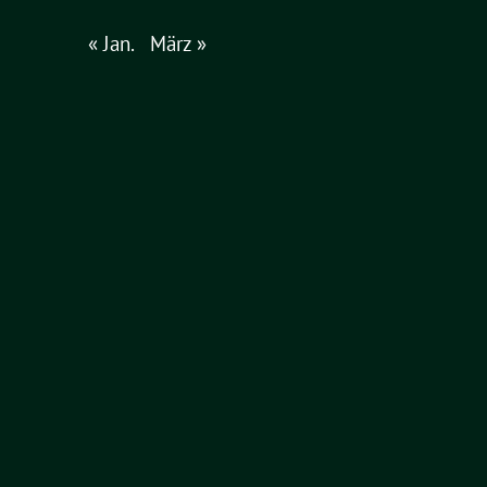
« Jan.
März »