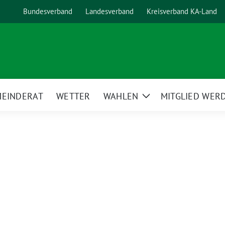
Bundesverband
Landesverband
Kreisverband KA-Land
EINDERAT
WETTER
WAHLEN
MITGLIED WERD
Zeige
Untermenü