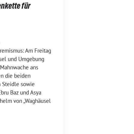
nkette für
n
tremismus: Am Freitag
usel und Umgebung
d Mahnwache ans
en die beiden
 Steidle sowie
bru Baz und Asya
ilhelm von „Waghäusel