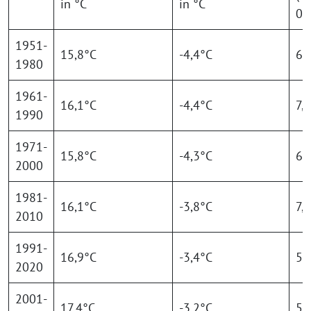
in °C
in °C
0°
1951-
15,8°C
-4,4°C
6,
1980
1961-
16,1°C
-4,4°C
7,
1990
1971-
15,8°C
-4,3°C
6,
2000
1981-
16,1°C
-3,8°C
7,
2010
1991-
16,9°C
-3,4°C
5,
2020
2001-
17,4°C
-3,2°C
5,