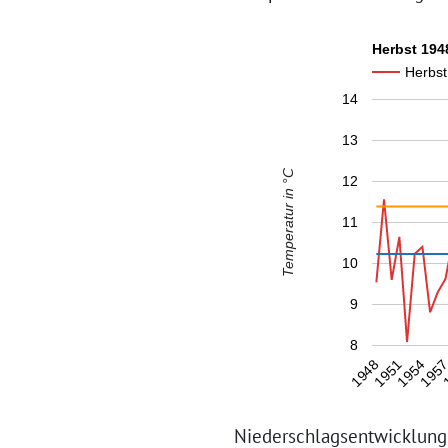
Herbst 194
Herbst
14
13
Temperatur in °C
12
11
10
9
8
1954
1948
195
1951
Niederschlagsentwicklung 