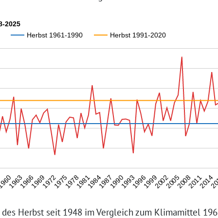
8-2025
Herbst 1961-1990
Herbst 1991-2020
1984
1978
20
1972
2011
1966
2005
1960
1999
1993
1987
1981
1975
2014
1969
2008
1963
2002
7
1996
1990
des Herbst seit 1948 im Vergleich zum Klimamittel 19