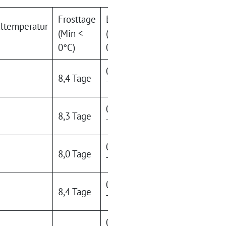
Frosttage
Eistage
ltemperatur
(Min <
(Max <
0°C)
0°C)
0,1
8,4 Tage
Tage
0,4
8,3 Tage
Tage
0,6
8,0 Tage
Tage
0,6
8,4 Tage
Tage
0,3