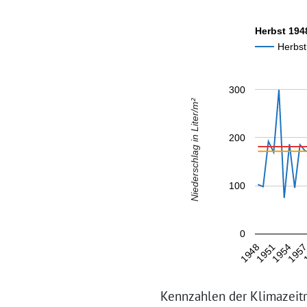
Herbst 194
Herbst
300
Niederschlag in Liter/m²
200
100
0
1954
1948
195
1951
Kennzahlen der Klimazeitr