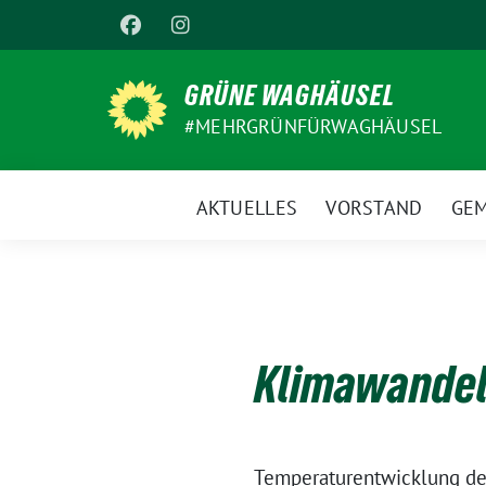
Weiter
zum
Inhalt
GRÜNE WAGHÄUSEL
#MEHRGRÜNFÜRWAGHÄUSEL
AKTUELLES
VORSTAND
GEM
Klimawandel
Temperaturentwicklung des