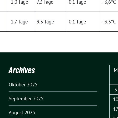
1,0 Tage
7,3 Tage
0,1 Tage
-3,6°C
1,7 Tage
9,3 Tage
0,1 Tage
-3,3°C
Archives
M
Oktober 2025
3
September 2025
1
1
August 2025