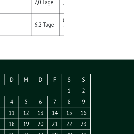
7,0 Tage
Tage
0,1
6,2 Tage
Tage
D
M
D
F
S
S
1
2
4
5
6
7
8
9
0
11
12
13
14
15
16
7
18
19
20
21
22
23