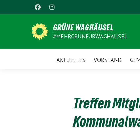
Weiter
zum
Inhalt
GRÜNE WAGHÄUSEL
#MEHRGRÜNFÜRWAGHÄUSEL
AKTUELLES
VORSTAND
GEM
Treffen Mitg
Kommunalwa