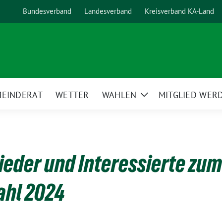
Bundesverband
Landesverband
Kreisverband KA-Land
EINDERAT
WETTER
WAHLEN
MITGLIED WERD
Zeige
Untermenü
lieder und Interessierte zu
hl 2024